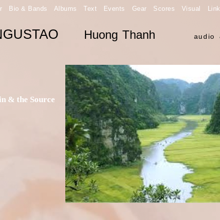
r
Bio & Bands
Albums
Text
Events
Gear
Scores
Visual
Lin
NGUSTAO
Huong Thanh
audio 
n & the Source