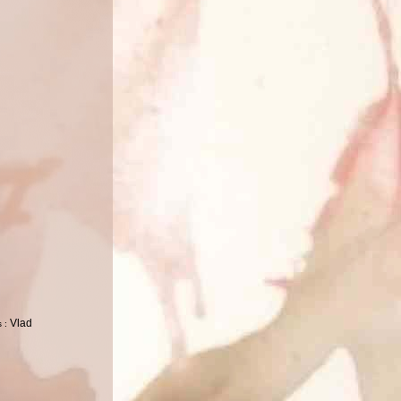
Vlad
 :