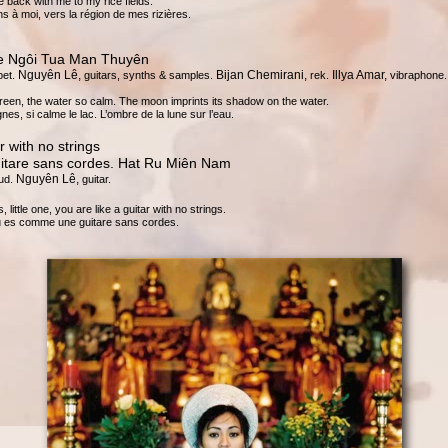
 back with me to my rice fields.
ns à moi, vers la région de mes rizières.
e Ngôi Tua Man Thuyên
Nguyên Lê,
Bijan Chemirani,
Illya Amar,
et.
guitars, synths & samples.
rek.
vibraphone.
een, the water so calm. The moon imprints its shadow on the water.
nes, si calme le lac. L’ombre de la lune sur l’eau.
r with no strings
tare sans cordes. Hat Ru Miên Nam
Nguyên Lê,
ud.
guitar.
 little one, you are like a guitar with no strings.
tu es comme une guitare sans cordes.