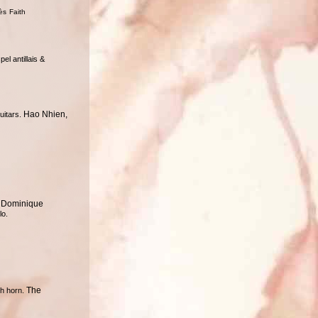
ès Faith
el antillais &
Hao Nhien,
uitars.
Dominique
.
lo.
The
sh horn.