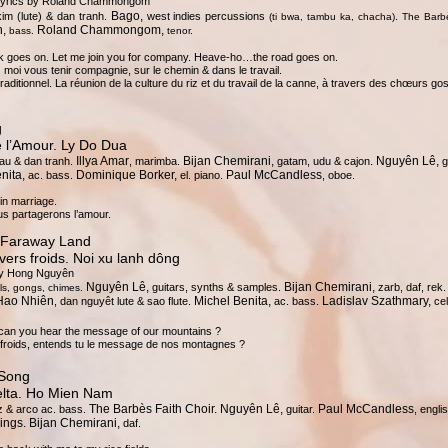
 lyrics by Roland Chammongom
Bago,
im (lute) & dan tranh.
west indies percussions
.
(ti bwa, tambu ka, chacha)
The Barb
n,
Roland Chammongom,
bass.
tenor.
goes on. Let me join you for company. Heave-ho…the road goes on.
 moi vous tenir compagnie, sur le chemin & dans le travail.
raditionnel. La réunion de la culture du riz et du travail de la canne, à travers des chœurs gosp
g
 l’Amour. Ly Do Dua
Illya Amar
Bijan Chemirani,
. Nguyên Lê,
au & dan tranh.
, marimba.
gatam, udu & cajon
g
nita,
Dominique Borker,
Paul McCandless
ac. bass.
el. piano.
, oboe.
in marriage.
s partagerons l’amour.
, Faraway Land
ers froids. Noi xu lanh dông
by Hong Nguyên
Nguyên Lê,
Bijan Chemirani,
guitars, synths & samples.
zarb, daf, rek
lls, gongs, chimes.
Hao Nhiên
Michel Benita,
Ladislav Szathmary,
, dan nguyêt lute & sao flute.
ac. bass.
cel
, can you hear the message of our mountains ?
froids, entends tu le message de nos montagnes ?
 Song
elta. Ho Mien Nam
The Barbès Faith Choir. Nguyên Lê,
Paul McCandless
z & arco ac. bass.
guitar.
, engli
ings. Bijan Chemirani,
daf.