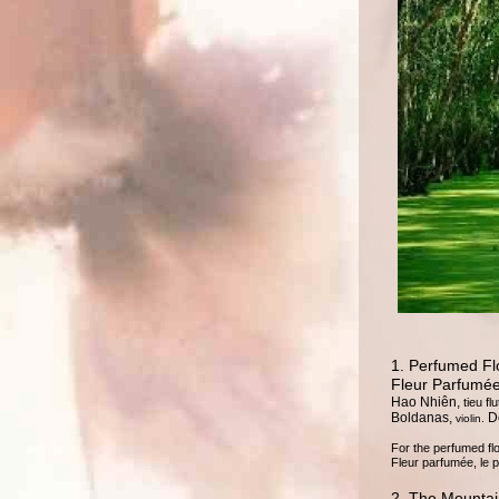
1. Perfumed Flo
Fleur Parfumé
Hao Nhiên,
tieu fl
Boldanas,
D
violin.
For the perfumed flow
Fleur parfumée, le pa
2. The Mountai