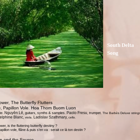
South Delta
Song
wer, The Butterfly Flutters
e, Papillon Vole. Hoa Thom Buom Luon
Nguyên Lê,
Paolo Fresu,
ute.
guitars, synths & samples.
trumpet.
The Barbès Deluxe strings
elphine Blanc,
Ladislav Szathmary,
viola.
cello.
er, is the fluttering butterfly destiny ?
pillon vole, flâne & puis s’en va : serait ce là ton destin ?
n and the Source