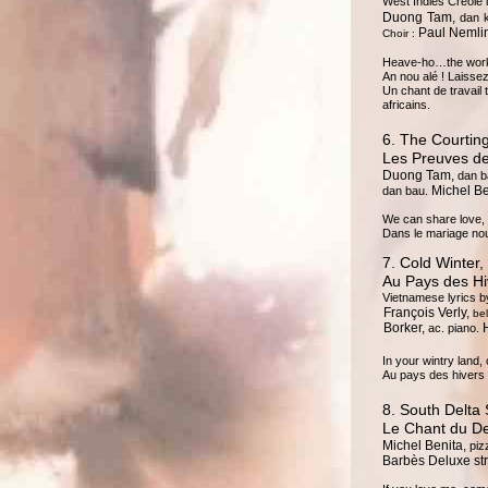
West Indies Creole
Duong Tam,
dan k
Paul Nemli
Choir :
Heave-ho…the work 
An nou alé ! Laissez
Un chant de travail t
africains.
6. The Courtin
Les Preuves de
Duong Tam,
dan b
Michel Be
dan bau.
We can share love, 
Dans le mariage nou
7. Cold Winter
Au Pays des Hiv
Vietnamese lyrics 
François Verly,
be
Borker,
ac. piano.
In your wintry land
Au pays des hivers 
8. South Delta
Le Chant du D
Michel Benita,
piz
Barbès Deluxe str