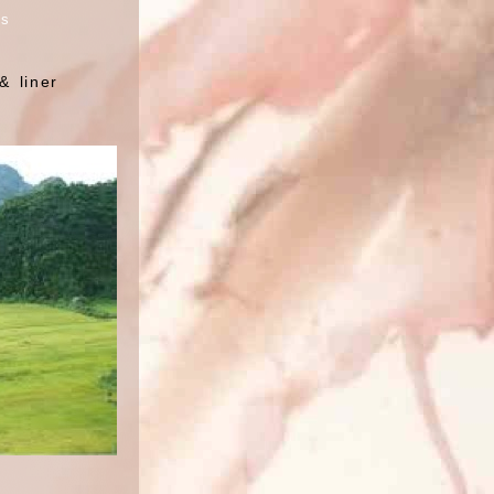
ks
& liner