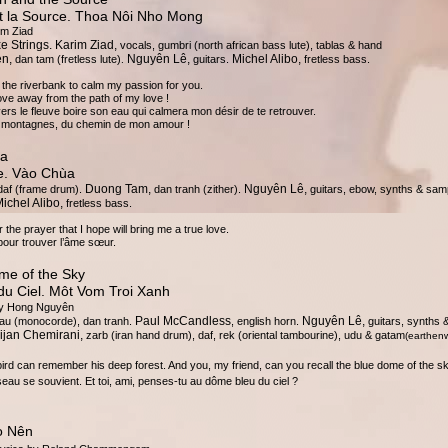
t la Source. Thoa Nôi Nho Mong
im Ziad
e Strings. Karim Ziad,
vocals, gumbri (north african bass lute), tablas & hand
en,
Nguyên Lê,
Michel Alibo,
dan tam (fretless lute)
guitars.
fretless bass.
.
t the riverbank to calm my passion for you.
ve away from the path of my love !
ers le fleuve boire son eau qui calmera mon désir de te retrouver.
, montagnes, du chemin de mon amour !
da
e. Vào Chùa
Duong Tam,
Nguyên Lê,
af (frame drum).
dan tranh (zither).
guitars, ebow, synths & sam
ichel Alibo,
fretless bass.
or the prayer that I hope will bring me a true love.
 pour trouver l’âme sœur.
me of the Sky
u Ciel. Môt Vom Troi Xanh
by Hong Nguyên
Paul McCandless
Nguyên Lê,
au (monocorde), dan tranh.
, english horn.
guitars, synths 
ijan Chemirani,
zarb (iran hand drum), daf, rek (oriental tambourine), udu & gatam
(earthen
bird can remember his deep forest. And you, my friend, can you recall the blue dome of the s
oiseau se souvient. Et toi, ami, penses-tu au dôme bleu du ciel ?
o Nên