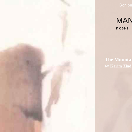
Bonjou
MA
notes
The Mountai
w/ Karim Ziad