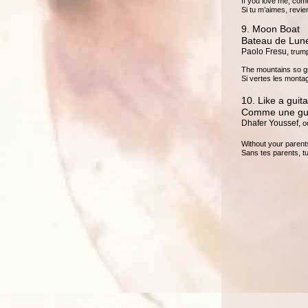
If you love me, come
Si tu m’aimes, revie
9. Moon Boat
Bateau de Lun
Paolo Fresu,
trump
The mountains so gr
Si vertes les montag
10. Like a guita
Comme une gui
Dhafer Youssef,
o
Without your parents,
Sans tes parents, 