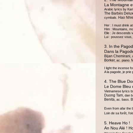
La Montagne e
Arabic lyrics by Kar
The Barbès Delux
Hao Nhi
cymbals.
Her : I must drink a
Him : Mountains, mo
Elle : Je descends v
Lui : poussez vous
3. In the Pago
Dans la Pagod
Bijan Chemirani,
d
Borker,
M
ac. piano.
I light the incense f
A la pagode, je prie
4. The Blue Do
Le Dome Bleu d
Vietnamese lyrics 
Duong Tam,
dan b
Benita,
B
ac. bass.
Even from afar the 
Loin de sa forêt, l’
5. Heave Ho !
An Nou Alé ! H