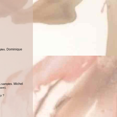
Dominique
ples.
Michel
& samples.
.
ware)
ky ?