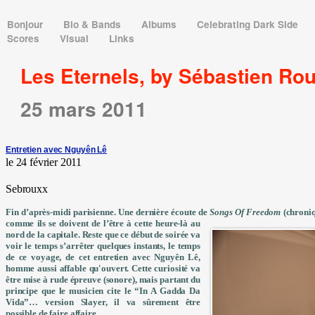
Bonjour
Bio & Bands
Albums
Celebrating Dark Side
Scores
Visual
Links
Les Eternels, by Sébastien Ro
25 mars 2011
Entretien avec Nguyên Lê
le 24 février 2011
Sebrouxx
Fin d’après-midi parisienne. Une dernière écoute de
Songs Of Freedom
(chroniq
comme ils se doivent de l’être à cette heure-là au
nord de la capitale. Reste que ce début de soirée va
voir le temps s’arrêter quelques instants, le temps
de ce voyage, de cet entretien avec Nguyên Lê,
homme aussi affable qu'ouvert. Cette curiosité va
être mise à rude épreuve (sonore), mais partant du
principe que le musicien cite le “In A Gadda Da
Vida”… version Slayer, il va sûrement être
possible de faire affaire.