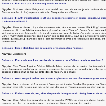
Sebrouxx : Et tu n’as pas plus envie que cela de le voir…
Nguyên
: Si, si avec plaisir. Mais je n’ai pas cherché tant que cela en fait, je suis parti tout 
Comme je te l’ai dit, il n’y a pas de méthode. Chaque titre est différent.
Sebrouxx : Il suffit d’enclencher le CD une seconde fois pour s’en rendre compte. Le ch
il mûrement réfléchi ?
Nguyên
: Dans le disque , il y a des morceaux très, très intenses comme “Black Dog”, c
comme ceux-là. Il me fallait une ambiance plus soft et dans “Eleanor”, j’adore l’intro, juste en 
vietnamiennes, mais l’atmosphère, le jeu de guitare me rappelle l’intro d’un autre de mes dis
Blew It Away.”) Cela commence pareil, par un duo guitare-chant… sauf que la voix est vietnam
guitare. Et beaucoup d’années après, cela recommence avec une chanteuse coréenne, qui ch
commencent.
Sebrouxx : L’idée était donc que cela monte crescendo dans l‘énergie.
Nguyên
: Exactement.
Sebrouxx : Et tu avais une idée précise de la manière dont l’album devait se terminer ?
Nguyên
: C’est “Come Together.” J’ai eu l’idée de faire chanter cela par quatre chanteurs à la t
Je ne trouvais pas quelqu’un qui puisse le chanter entièrement et on arrivait à la fin. J’ai eu 
concept, c’était parfait de finir sur cette idée de réunion, de partage.
Sebrouxx : As-tu songé à inviter un chanteur anglo-saxon ou une chanteuse ango-saxonne 
Nguyên
: Pour ce disque, si. A un moment j’avais pensé à inviter Deedee Bridgewater ou Diane Re
un carton mais cela ne s’est pas fait. Ce fut une idée que je n’ai pas poussée plus loin que ça. 
Sebrouxx : Et deux stars de jazz, elles risquent de t’éloigner et du côté guitare et de ton
rires
Nguyên
: Déjà, j’allais leur demander de devoir travailler (
). Ça, c’est une chose. L’autre 
assumer non plus. Là, ce qui est super, c’est que ce disque, c’est que les copains.