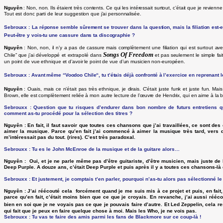
Nguyên
: Non, non. Ils étaient très contents. Ce qui les intéressait surtout, c’était que je revie
Tout est donc parti de leur suggestion que j’ai personnalisée.
Sebrouxx : La réponse semble sûrement se trouver dans la question, mais la filiation est-el
Peut-être y vois-tu une cassure dans ta discographie ?
Nguyên
: Non, non, il n’y a pas de cassure mais complètement une filiation qui est surtout ave
Songs Of Freedom
Chile” que j’ai développé et extrapolé dans
et pas seulement le simple fait
un point de vue ethnique et d’avoir le point de vue d’un musicien non-européen.
Sebrouxx : Avant même “Voodoo Chile“, tu t’étais déjà confronté à l’exercice en reprenant
Nguyên
: Ouais, mais ce n’était pas très ethnique, je dirais. C’était juste funk et juste fun. Ma
Brown, elle est complètement reliée à mon autre lecture de l’œuvre de Hendrix, qui en aime à la b
Sebrouxx : Question que tu risques d’endurer dans bon nombre de futurs entretiens q
comment as-tu procédé pour la sélection des titres ?
Nguyên
: En fait, il faut savoir que toutes ces chansons que j’ai travaillées, ce sont d
aimer la musique. Parce qu’en fait j’ai commencé à aimer la musique très tard, vers d
m’intéressait pas du tout. (rires). C’est très paradoxal.
Sebrouxx : Tu es le John McEnroe de la musique et de la guitare alors…
Nguyên
: Oui, et je ne parle même pas d’être guitariste, d’être musicien, mais juste de 
Deep Purple. A douze ans, c’était Deep Purple et puis après il y a toutes ces chansons-l
Sebrouxx : Et justement, je comptais t’en parler, pourquoi n’as-tu alors pas sélectionné 
Nguyên
: J’ai réécouté cela forcément quand je me suis mis à ce projet et puis, en fait,
parce qu’en fait, c’était moins bien que ce que je croyais. En revanche, j’ai aussi réé
bien en soi que je ne voyais pas ce que je pouvais
faire d’autre. Et Led Zeppelin, cela 
qui fait que je peux en faire quelque chose à moi. Mais les Who, je ne vois pas.
Sebrouxx : Tu vas te faire des amis
parmi les fans de Blackmore sur ce coup-là !