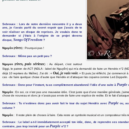
Sebrouxx : Lors de notre dernière rencontre il y a deux
ans, je t’avais parlé du secret espoir que j’avais de te
voir réaliser un
disque de reprises. Je voulais donc te
demander si j’étais à l’origine de ce projet devenu
Songs Of Freedom
disque,
?
rires
Nguyên
(
) : Pourquoi pas !
Sebrouxx : Même pas un petit peu ?
rires, puis sérieux
Nguyen
(
) : Au départ, c’est surtout
Siggi, le patron de ACT (NDLA : label de Nguyên) qui m’a demandé de faire un Hendrix n°2 (N
Oui, je vais voir.
déjà 10 reprises du Maître). J’ai dit : «
» Et puis j’ai réfléchi, j’ai commencé à
cas - de faire quelque chose d’autre que Hendrix et d’attaquer les copains comme Led Zeppelin.
Purple
Sebrouxx : Donc pour l’instant, tu as complètement abandonné l’idée d’une suite à
o
Nguyên
: En soi, ce n’est pas une mauvaise idée. C’est juste que d’une manière générale, j’aime
chose de nouveau et donc je n’avais pas envie de faire une espèce de redite. Et le fait d’attaquer u
Purple
Sebrouxx : Tu n’estimes donc pas avoir fait le tour du sujet Hendrix avec
ou, au 
volume ?
Nguyên
: Il reste plein de choses à faire. Cela reste un symbole musical et un compositeur très ri
Sebrouxx : Le label a-t-il immédiatement accepté ton idée, donc, de reprendre ces standar
Purple
contraire, pas trop insisté pour un
n°2 ?