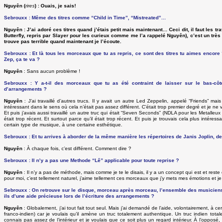
Nguyên
(
rires
) : Ouais, je sais!
Sebrouxx : Même des titres comme “Child in Time”, “Mistreated”…
Nguyên
: J’ai adoré ces titres quand j’étais petit mais maintenant… Ceci dit, il faut les t
Butterfly, repris par Slayer pour les curieux comme me l’a rappelé Nguyên), c’est un très
trouve pas terrible quand maintenant je l’écoute.
Sebrouxx : Et là tous les morceaux que tu as repris, ce sont des titres tu aimes encore 
Zep, ça te va ?
Nguyên
: Sans aucun problème !
Sebrouxx : Y a-t-il des morceaux que tu as été contraint de laisser sur le bas-cô
d’arrangements ?
Nguyên
: J’ai travaillé d’autres trucs. Il y avait un autre Led Zeppelin, appelé “Friends” 
intéressant dans le sens où cela n’était pas assez différent. C’était trop premier degré et je ne 
Et puis j’avais aussi travaillé un autre truc qui était “Seven Seconds” (NDLA pour les Metalleux 
était trop récent. Et surtout parce qu’il était trop récent. Et puis je trouvais cela plus inté
certain type de musique, à une certaine esthétique.
Sebrouxx : Et tu arrives à aborder de la même manière les répertoires de Janis Joplin, d
Nguyên
: À chaque fois, c’est différent. Comment dire ?
Sebrouxx : Il n’y a pas une Methode “Lê” applicable pour toute reprise ?
Nguyên
: Il n’y a pas de méthode, mais comme je te le disais, il y a un concept qui est et rest
pour moi, c’est tellement naturel, j’aime tellement ces morceaux que j’y mets mes émotions et je sai
Sebrouxx : On retrouve sur le disque, morceau après morceau, l’ensemble des musiciens 
ils d’une aide précieuse lors de l’écriture des arrangements ?
Nguyên
: Globalement, j’ai tout fait tout seul. Mais j’ai demandé de l’aide, volontairement,
franco-indien) car je voulais qu’il amène un truc totalement authentique. Un truc indien tot
connais pas assez de l’intérieur et je voulais que ce soit plus un regard intérieur. À l’oppo