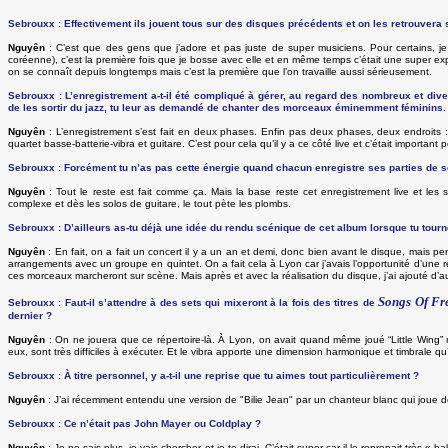
Sebrouxx : Effectivement ils jouent tous sur des disques précédents et on les retrouvera
Nguyên
: C’est que des gens que j’adore et pas juste de super musiciens. Pour certains, 
coréenne), c’est la première fois que je bosse avec elle et en même temps c’était une super exp
on se connaît depuis longtemps mais c’est la première que l’on travaille aussi sérieusement.
Sebrouxx : L’enregistrement a-t-il été compliqué à gérer, au regard des nombreux et dive
de les sortir du jazz, tu leur as demandé de chanter des morceaux éminemment féminins
Nguyên
: L’enregistrement s’est fait en deux phases. Enfin pas deux phases, deux endroits :
quartet basse-batterie-vibra et guitare. C’est pour cela qu’il y a ce côté live et c’était important
Sebrouxx : Forcément tu n’as pas cette énergie quand chacun enregistre ses parties de s
Nguyên
: Tout le reste est fait comme ça. Mais la base reste cet enregistrement live et les s
complexe et dès les solos de guitare, le tout pète les plombs.
Sebrouxx : D’ailleurs as-tu déjà une idée du rendu scénique de cet album lorsque tu tour
Nguyên
: En fait, on a fait un concert il y a un an et demi, donc bien avant le disque, mais
arrangements avec un groupe en quintet. On a fait cela à Lyon car j’avais l’opportunité d’une r
ces morceaux marcheront sur scène. Mais après et avec la réalisation du disque, j’ai ajouté d’a
Songs Of F
Sebrouxx : Faut-il s’attendre à des sets qui mixeront à la fois des titres de
dernier ?
Nguyên
: On ne jouera que ce répertoire-là. À Lyon, on avait quand même joué “Little Wing” m
eux, sont très difficiles à exécuter. Et le vibra apporte une dimension harmonique et timbrale qu’
Sebrouxx : À titre personnel, y a-t-il une reprise que tu aimes tout particulièrement ?
Nguyên
: J’ai récemment entendu une version de "Bilie Jean" par un chanteur blanc qui joue de l
Sebrouxx : Ce n’était pas John Mayer ou Coldplay ?
Nguyên
: Je ne sais plus, je vais chercher et je te dirai. C’était super car il le reprenait très «