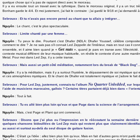
quelque chose qui n’a pas de rapport direct avec le morceau.
Il y a eu ensuite tout un travail avec la rythmique. Dans le morceau original, il y a un truc
Bonham garde le 4/4. Et moi justement, j’ai fait le contraire : j’ai gardé le 9/16 et j’ai demandé
Sebrouxx : Et tu n’avais pas encore pensé au chant que tu allais y intégrer…
Nguyên
: Le chant, c’est le plus spectaculaire.
Sebrouxx : Limite chanté par une femme…
Nguyên
: Tu peux le dire. Pourtant c’est Dhafer (NDLA: Dhafer Youssef, célèbre compositeu
comment te dire ? Je ne sais pas s’il connait Led Zeppelin de l’intérieur, mais en tout cas il con
Get nuts
ensemble, et il aime bien quand je «
», quand je pars en transe avec l’électricit
contexte musical différent de leur musique habituelle, on révèle le contexte d’une autre manièr
Metal. Pour moi dans Led Zep, il y a cette transe.
Sebrouxx : Mais aussi un petit côté méditation, notamment lors du break de “Black Dog”..
Nguyên
: Il y a la méditation, mais il y a surtout l’hystérie, le dépassement de soi mystique qu
et ces atmosphères mystiques. Et le chant de Dhafer est totalement mystique et j’adore le fait 
No Quarter Unledded
Sebrouxx : Pour Led Zep, justement, connais-tu l’album
, sur leq
l’aide de musiciens marocains, gallois ? Certains titres partaient déjà bien dans « l’orie
Nguyên
: Tout à fait.
Sebrouxx : Tu es allé bien plus loin qu’eux et que Page dans la science de l’arrangement.
Nguyên
: Mais, c’est Page et Plant qui ont commencé.
Sebrouxx : Disons que j’ai plus eu l’impression en le réécoutant la semaine dernière 
quelques chansons bidouillées de Led Zep mais qui restent plus que clairement identifi
au aussi et surtout au-delà du seul disque de guitare fusion.
Nguyên
: C’était ça l’idée : allez bien plus loin qu’eux. Mais en fait d’autres gens m’ont pa
Zep. J’en avais vu quelques bouts à la télé. J’avais aussi vu un ancien groupe de Robert Plant,