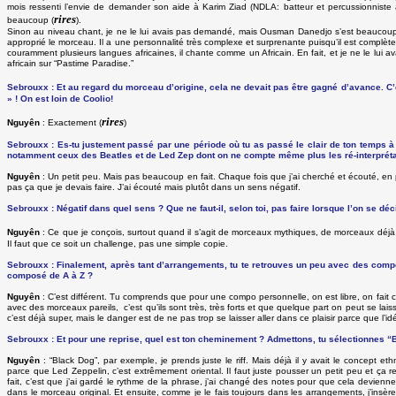
mois ressenti l’envie de demander son aide à Karim Ziad (NDLA: batteur et percussionniste 
rires
beaucoup (
).
Sinon au niveau chant, je ne le lui avais pas demandé, mais Ousman Danedjo s’est beaucoup i
approprié le morceau. Il a une personnalité très complexe et surprenante puisqu’il est complètem
couramment plusieurs langues africaines, il chante comme un Africain. En fait, et je ne le lui a
africain sur “Pastime Paradise.”
Sebrouxx : Et au regard du morceau d’origine, cela ne devait pas être gagné d’avance. C’est
» ! On est loin de Coolio!
rires
Nguyên
: Exactement (
)
Sebrouxx : Es-tu justement passé par une période où tu as passé le clair de ton temps
notamment ceux des Beatles et de Led Zep dont on ne compte même plus les ré-interpréta
Nguyên
: Un petit peu. Mais pas beaucoup en fait. Chaque fois que j’ai cherché et écouté, en p
pas ça que je devais faire. J’ai écouté mais plutôt dans un sens négatif.
Sebrouxx : Négatif dans quel sens ? Que ne faut-il, selon toi, pas faire lorsque l’on se d
Nguyên
: Ce que je conçois, surtout quand il s’agit de morceaux mythiques, de morceaux déjà m
Il faut que ce soit un challenge, pas une simple copie.
Sebrouxx : Finalement, après tant d’arrangements, tu te retrouves un peu avec des compos
composé de A à Z ?
Nguyên
: C’est différent. Tu comprends que pour une compo personnelle, on est libre, on fait
avec des morceaux pareils, c’est qu’ils sont très, très forts et que quelque part on peut se laisser
c’est déjà super, mais le danger est de ne pas trop se laisser aller dans ce plaisir parce que l’id
Sebrouxx : Et pour une reprise, quel est ton cheminement ? Admettons, tu sélectionnes 
Nguyên
: “Black Dog”, par exemple, je prends juste le riff. Mais déjà il y avait le concept et
parce que Led Zeppelin, c’est extrêmement oriental. Il faut juste pousser un petit peu et ça r
fait, c’est que j’ai gardé le rythme de la phrase, j’ai changé des notes pour que cela devienne
dans le morceau original. Et ensuite, comme je le fais toujours dans les arrangements, j’insè